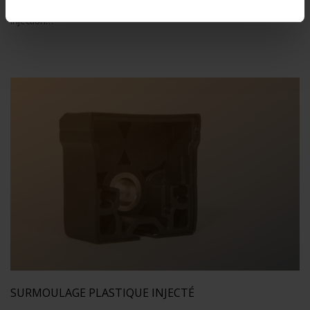
Assemblage mécanique de pièces réalisées par ASYTEC en Chine.
Injection…
SURMOULAGE PLASTIQUE INJECTÉ