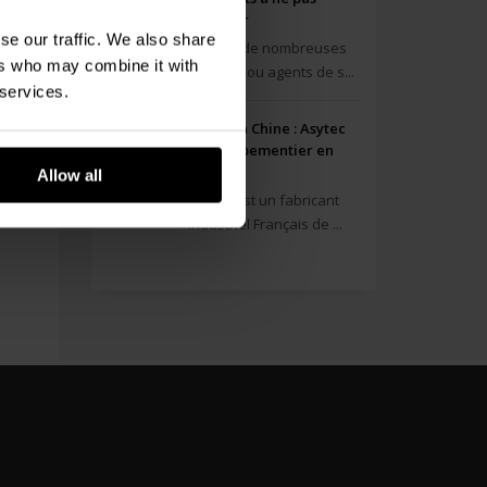
négliger
se our traffic. We also share
Il existe de nombreuses
ers who may combine it with
sociétés ou agents de s...
 services.
Usine en Chine : Asytec
un équipementier en
Chine
Allow all
Asytec est un fabricant
industriel Français de ...
LAN DU SITE