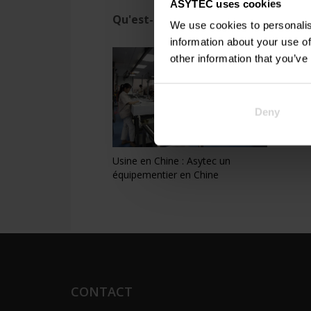
ASYTEC uses cookies
Qu'est-ce que vous pouvez lire ensu
We use cookies to personalis
information about your use of
other information that you’ve
Indus
Chin
Deny
Usine en Chine : Asytec un
équipementier en Chine
CONTACT