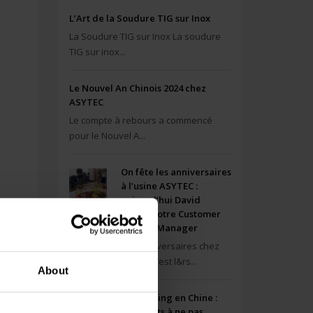
L’Art de la Soudure TIG sur Inox
La Soudure TIG sur Inox La soudure
TIG sur inox...
Le Nouvel An Chinois 2024 chez
ASYTEC
Le compte à rebours a commencé
pour le Nouvel A...
On fête les anniversaires
à l’usine ASYTEC :
aujourd’hui David
Dogon votre Customer
Service Manager
Les anniversaires chez
Asytec, c’est l&rs...
About
Le sourcing en Chine :
Les points à ne pas