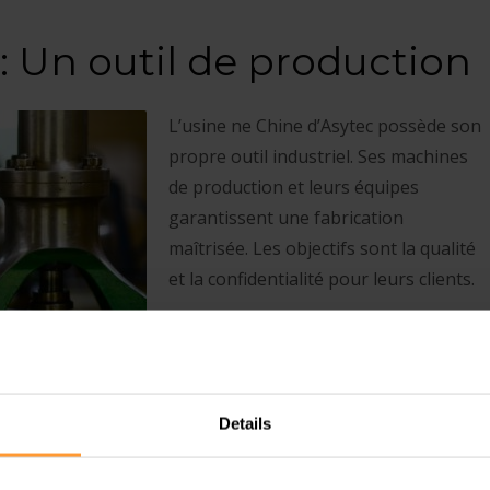
: Un outil de production
L’usine ne Chine d’Asytec possède son
propre outil industriel. Ses machines
de production et leurs équipes
garantissent une fabrication
maîtrisée. Les objectifs sont la qualité
et la confidentialité pour leurs clients.
Pour en savoir plus,
cliquez ici
!
Details