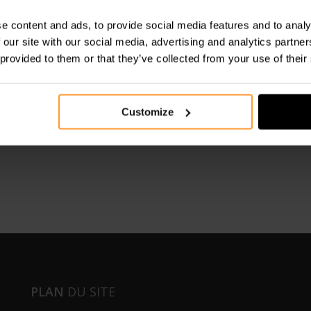
ite
e content and ads, to provide social media features and to analy
 our site with our social media, advertising and analytics partn
 provided to them or that they’ve collected from your use of their
trialisation de projets en
Les principales étapes du
e
développement d’un produit
industriel
Customize
PLAN
DU SITE
P