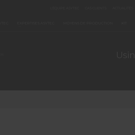
L’ÉQUIPE ASYTEC
CAS CLIENTS
ACTUALITÉS
YTEC
EXPERTISES ASYTEC
MOYENS DE PRODUCTION
KIT
Usin
ON