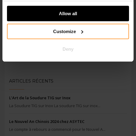
Allow all
Customize
Fabriquer en Chine : Contrôler les échantillons réalisés
Deny
ARTICLES RÉCENTS
L’Art de la Soudure TIG sur Inox
La Soudure TIG sur Inox La soudure TIG sur inox...
Le Nouvel An Chinois 2024 chez ASYTEC
Le compte à rebours a commencé pour le Nouvel A...