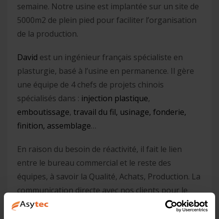
semaine. Notre usine est implantée sur un site de
5000m2 de plein pied pour faciliter l’organisation
de la production.
David
est un ingénieur français spécialiste en
plasturgie, basé à l’usine en permanence. Il gère
une équipe de 4 chefs de projets chinois
spécialisés dans :
injection plastique
,
emboutissage
,
travail du fil,
usinage,
fonderie,
finition,
assemblage
…
En raison du besoin de réactivité, il fait le lien
entre le bureau commercial et le reste des
équipes, à savoir la Qualité, Achats, Production. La
communication directe avec nos clients pour le
suivi des projets techniques est également une
partie importante de son travail.