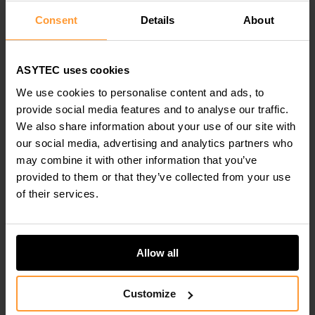
Consent
Details
About
Une réunion les Lundis matin a lieu à l’usine pour
faire un point sur les KPIs (Key Performance
Indicators).
ASYTEC uses cookies
We use cookies to personalise content and ads, to
Notre réunion hebdomadaire les Mercredis matin
provide social media features and to analyse our traffic.
fait un point sur la production en cours : Chefs de
We also share information about your use of our site with
Projet, Achats, Production, Qualité.
our social media, advertising and analytics partners who
may combine it with other information that you’ve
Les Vendredis matin, David fait un point avec les
provided to them or that they’ve collected from your use
of their services.
chefs de projets sur les nouveaux projets
techniques.
L’industrialisation de
Allow all
Produits en Chine
Customize
implique de la logistique