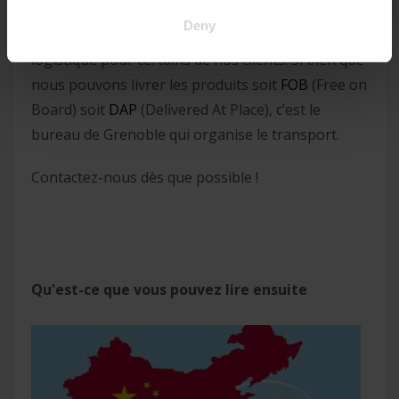
Deny
Nous pouvons nous occuper de la partie
logistique pour certains de nos clients. Si bien que
nous pouvons livrer les produits soit
FOB
(Free on
Board) soit
DAP
(Delivered At Place), c’est le
bureau de Grenoble qui organise le transport.
Contactez-nous dès que possible !
Qu'est-ce que vous pouvez lire ensuite