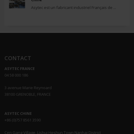
Asytec est un fabricant industriel Français de ...
CONTACT
ASYTEC FRANCE
04 58 000 186
3 avenue Marie Reynoard
38100 GRENOBLE, FRANCE
ASYTEC CHINE
+86 (0)757 8561 3590
Cen Gang Village, Lishui Heshun Town Nanhai District